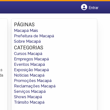
Entrar
Cadastrar empresa
Fazer login
PÁGINAS
Criar conta
Macapá Mais
Prefeitura de Macapá
Sobre Macapá
CATEGORIAS
Cursos Macapá
Empregos Macapá
Eventos Macapá
Exposição Macapá
as
Notícias Macapá
da
Promoções Macapá
Reclamações Macapá
Serviços Macapá
Shows Macapá
Trânsito Macapá