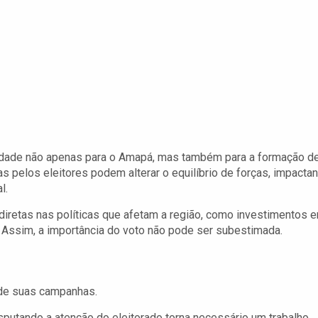
idade não apenas para o Amapá, mas também para a formação d
s pelos eleitores podem alterar o equilíbrio de forças, impacta
l.
iretas nas políticas que afetam a região, como investimentos 
. Assim, a importância do voto não pode ser subestimada.
 de suas campanhas.
putando a atenção do eleitorado torna necessário um trabalho