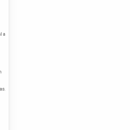
l a
m
as.