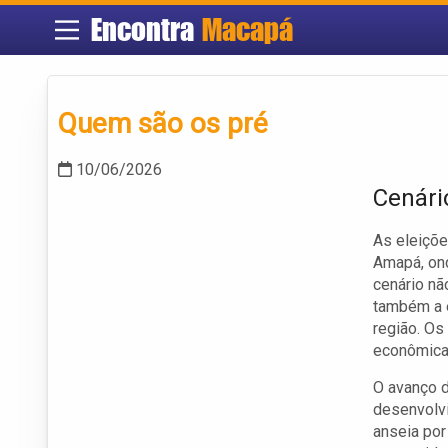
Encontra
Macapá
Quem são os pré
10/06/2026
Cenári
As eleiçõe
Amapá, ond
cenário nã
também a e
região. Os
econômica
O avanço d
desenvolv
anseia po