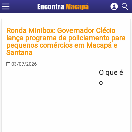
Encontra
Macapá
Cadastrar empresa
Fazer login
Ronda Minibox: Governador Clécio
Criar conta
lança programa de policiamento para
pequenos comércios em Macapá e
Santana
03/07/2026
O que é
o