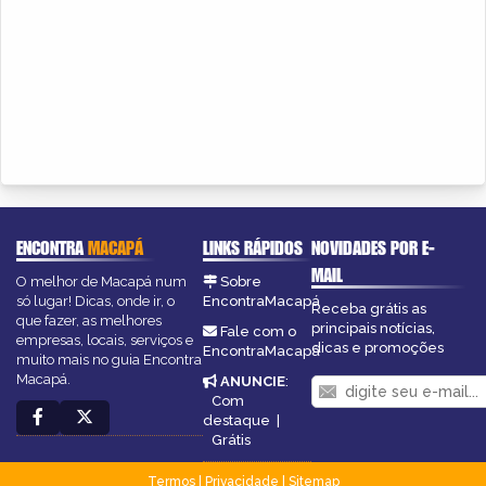
ENCONTRA
MACAPÁ
LINKS RÁPIDOS
NOVIDADES POR E-
MAIL
O melhor de Macapá num
Sobre
só lugar! Dicas, onde ir, o
EncontraMacapá
Receba grátis as
que fazer, as melhores
principais notícias,
Fale com o
empresas, locais, serviços e
dicas e promoções
EncontraMacapá
muito mais no guia Encontra
Macapá.
ANUNCIE
:
Com
destaque
|
Grátis
Termos
|
Privacidade
|
Sitemap