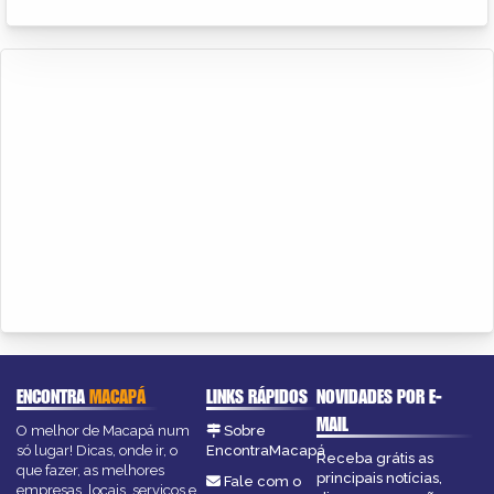
ENCONTRA
MACAPÁ
LINKS RÁPIDOS
NOVIDADES POR E-
MAIL
O melhor de Macapá num
Sobre
só lugar! Dicas, onde ir, o
EncontraMacapá
Receba grátis as
que fazer, as melhores
principais notícias,
Fale com o
empresas, locais, serviços e