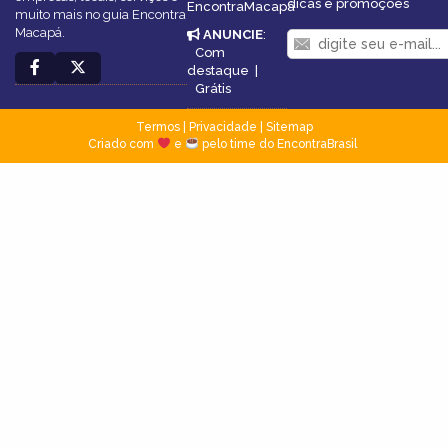
dicas e promoções
EncontraMacapá
muito mais no guia Encontra
Macapá.
ANUNCIE
:
Com
destaque
|
Grátis
Termos
|
Privacidade
|
Sitemap
Criado com
e
pelo time do EncontraBrasil