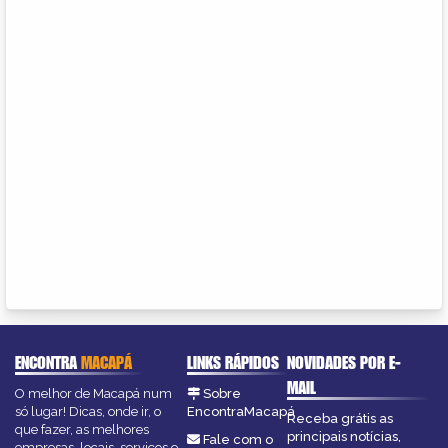
ENCONTRA
MACAPÁ
LINKS RÁPIDOS
NOVIDADES POR E-
MAIL
O melhor de Macapá num
Sobre
só lugar! Dicas, onde ir, o
EncontraMacapá
Receba grátis as
que fazer, as melhores
principais notícias,
Fale com o
empresas, locais, serviços e