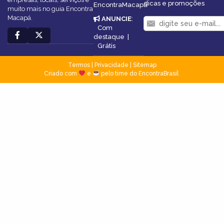
dicas e promoções
EncontraMacapá
muito mais no guia Encontra
Macapá.
ANUNCIE
:
Com
destaque
|
Grátis
Termos
|
Privacidade
|
Sitemap
Criado com
e
pelo time do EncontraBrasil