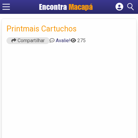
Encontra
Macapá
Cadastrar empresa
Fazer login
Printmais Cartuchos
Criar conta
Compartilhar
Avalie!
275