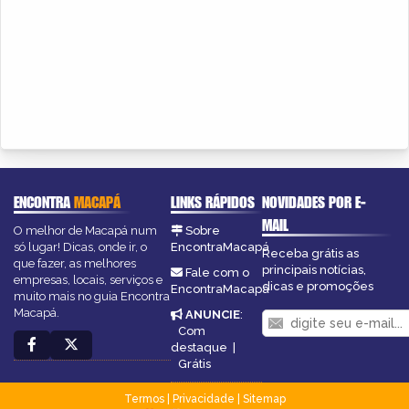
ENCONTRA
MACAPÁ
LINKS RÁPIDOS
NOVIDADES POR E-
MAIL
O melhor de Macapá num
Sobre
só lugar! Dicas, onde ir, o
EncontraMacapá
Receba grátis as
que fazer, as melhores
principais notícias,
Fale com o
empresas, locais, serviços e
dicas e promoções
EncontraMacapá
muito mais no guia Encontra
Macapá.
ANUNCIE
:
Com
destaque
|
Grátis
Termos
|
Privacidade
|
Sitemap