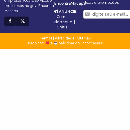
empresas, locais, serviços e
dicas e promoções
EncontraMacapá
muito mais no guia Encontra
Macapá.
ANUNCIE
:
Com
destaque
|
Grátis
Termos
|
Privacidade
|
Sitemap
Criado com
e
pelo time do EncontraBrasil