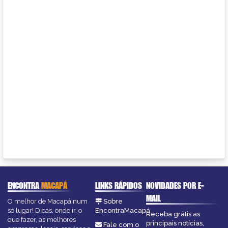
ENCONTRA
MACAPÁ
LINKS RÁPIDOS
NOVIDADES POR E-
MAIL
O melhor de Macapá num
Sobre
só lugar! Dicas, onde ir, o
EncontraMacapá
Receba grátis as
que fazer, as melhores
principais notícias,
Fale com o