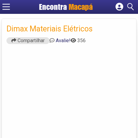
Encontra
Macapá
Cadastrar empresa
Fazer login
Dimax Materiais Elétricos
Criar conta
Compartilhar
Avalie!
356