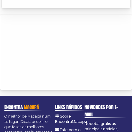
ENCONTRA
MACAPÁ
LINKS RÁPIDOS
NOVIDADES POR E-
MAIL
O melhor de Macapá num
Sobre
só lugar! Dicas, onde ir, o
EncontraMacapá
Receba grátis as
que fazer, as melhores
principais notícias,
Fale com o