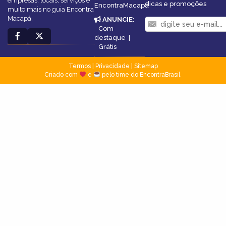
empresas, locais, serviços e
dicas e promoções
EncontraMacapá
muito mais no guia Encontra
Macapá.
ANUNCIE
:
Com
destaque
|
Grátis
Termos
|
Privacidade
|
Sitemap
Criado com
e
pelo time do EncontraBrasil