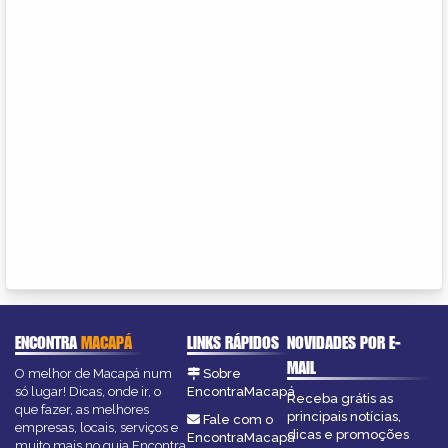
ENCONTRA
MACAPÁ
LINKS RÁPIDOS
NOVIDADES POR E-
MAIL
O melhor de Macapá num
Sobre
só lugar! Dicas, onde ir, o
EncontraMacapá
Receba grátis as
que fazer, as melhores
principais notícias,
Fale com o
empresas, locais, serviços e
dicas e promoções
EncontraMacapá
muito mais no guia Encontra