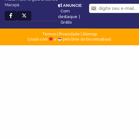
Macapá.
ANUNCIE
:
Com
destaque
|
Grátis
Termos
|
Privacidade
|
Sitemap
Criado com
e
pelo time do EncontraBrasil