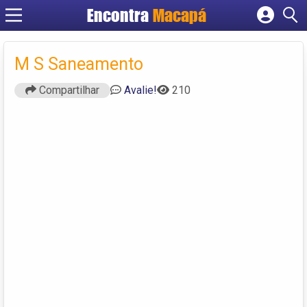
Encontra
Macapá
Cadastrar empresa
Fazer login
M S Saneamento
Criar conta
Compartilhar
Avalie!
210