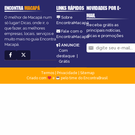
ENCONTRA
MACAPÁ
LINKS RÁPIDOS
NOVIDADES POR E-
MAIL
O melhor de Macapá num
Sobre
só lugar! Dicas, onde ir, o
EncontraMacapá
Receba grátis as
que fazer, as melhores
principais notícias,
Fale com o
empresas, locais, serviços e
dicas e promoções
EncontraMacapá
muito mais no guia Encontra
Macapá.
ANUNCIE
:
Com
destaque
|
Grátis
Termos
|
Privacidade
|
Sitemap
Criado com
e
pelo time do EncontraBrasil