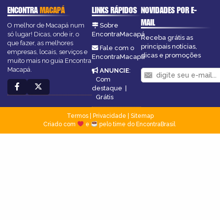
ENCONTRA
MACAPÁ
LINKS RÁPIDOS
NOVIDADES POR E-
MAIL
O melhor de Macapá num
Sobre
só lugar! Dicas, onde ir, o
EncontraMacapá
Receba grátis as
que fazer, as melhores
principais notícias,
Fale com o
empresas, locais, serviços e
dicas e promoções
EncontraMacapá
muito mais no guia Encontra
Macapá.
ANUNCIE
:
Com
destaque
|
Grátis
Termos
|
Privacidade
|
Sitemap
Criado com
e
pelo time do EncontraBrasil