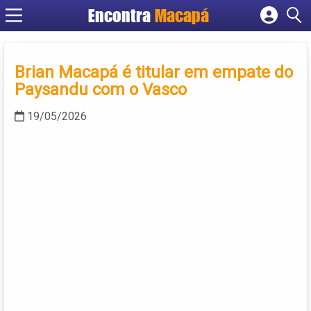
Encontra
Macapá
Cadastrar empresa
Fazer login
Brian Macapá é titular em empate do
Criar conta
Paysandu com o Vasco
19/05/2026