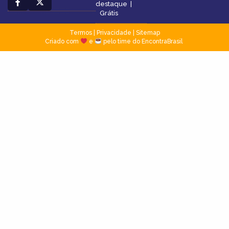
destaque
|
Grátis
Termos
|
Privacidade
|
Sitemap
Criado com
e
pelo time do EncontraBrasil