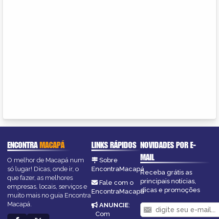
ENCONTRA
MACAPÁ
LINKS RÁPIDOS
NOVIDADES POR E-
MAIL
O melhor de Macapá num
Sobre
só lugar! Dicas, onde ir, o
EncontraMacapá
Receba grátis as
que fazer, as melhores
principais notícias,
Fale com o
empresas, locais, serviços e
dicas e promoções
EncontraMacapá
muito mais no guia Encontra
Macapá.
ANUNCIE
:
Com