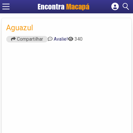
Encontra
Macapá
Cadastrar empresa
Fazer login
Aguazul
Criar conta
Compartilhar
Avalie!
340