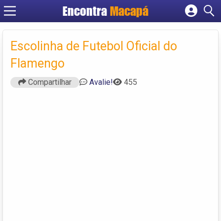
Encontra
Macapá
Cadastrar empresa
Fazer login
Escolinha de Futebol Oficial do
Criar conta
Flamengo
Compartilhar
Avalie!
455