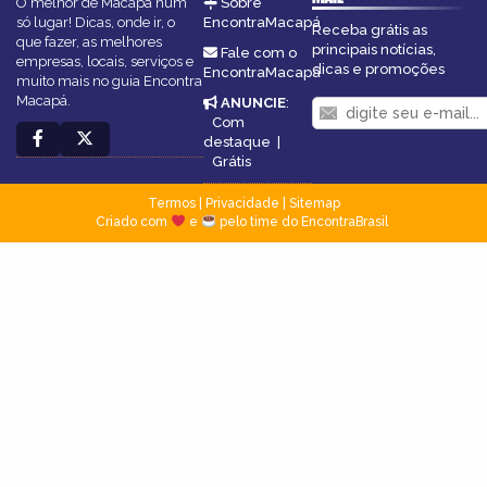
O melhor de Macapá num
Sobre
só lugar! Dicas, onde ir, o
EncontraMacapá
Receba grátis as
que fazer, as melhores
principais notícias,
Fale com o
empresas, locais, serviços e
dicas e promoções
EncontraMacapá
muito mais no guia Encontra
Macapá.
ANUNCIE
:
Com
destaque
|
Grátis
Termos
|
Privacidade
|
Sitemap
Criado com
e
pelo time do EncontraBrasil