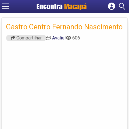
Encontra
Macapá
Cadastrar empresa
Fazer login
Gastro Centro Fernando Nascimento
Criar conta
Compartilhar
Avalie!
606