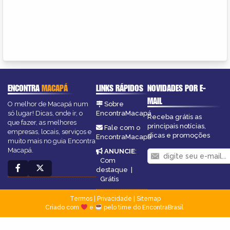
ENCONTRA
MACAPÁ
LINKS RÁPIDOS
NOVIDADES POR E-
MAIL
O melhor de Macapá num
Sobre
só lugar! Dicas, onde ir, o
EncontraMacapá
Receba grátis as
que fazer, as melhores
principais notícias,
Fale com o
empresas, locais, serviços e
dicas e promoções
EncontraMacapá
muito mais no guia Encontra
Macapá.
ANUNCIE
:
Com
destaque
|
Grátis
Termos
|
Privacidade
|
Sitemap
Criado com
e
pelo time do EncontraBrasil