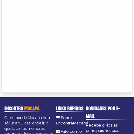
ENCONTRA
MACAPÁ
LINKS RÁPIDOS
NOVIDADES POR E-
MAIL
O melhor de Macapá num
Sobre
só lugar! Dicas, onde ir, o
EncontraMacapá
Receba grátis as
que fazer, as melhores
principais notícias,
Fale com o
empresas, locais, serviços e