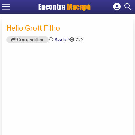
Encontra
Macapá
Cadastrar empresa
Fazer login
Helio Grott Filho
Criar conta
Compartilhar
Avalie!
222