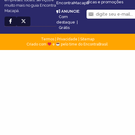
dicas e promoções
EncontraMacapá
muito mais no guia Encontra
Macapá.
ANUNCIE
:
Com
destaque
|
Grátis
Termos
|
Privacidade
|
Sitemap
Criado com
e
pelo time do EncontraBrasil