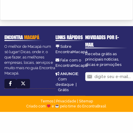
ENCONTRA
MACAPÁ
LINKS RÁPIDOS
NOVIDADES POR E-
MAIL
O melhor de Macapá num
Sobre
só lugar! Dicas, onde ir, o
EncontraMacapá
Receba grátis as
que fazer, as melhores
principais notícias,
Fale com o
empresas, locais, serviços e
dicas e promoções
EncontraMacapá
muito mais no guia Encontra
Macapá.
ANUNCIE
:
Com
destaque
|
Grátis
Termos
|
Privacidade
|
Sitemap
Criado com
e
pelo time do EncontraBrasil