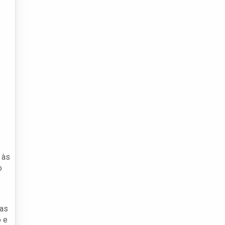
 às
o
las
o e