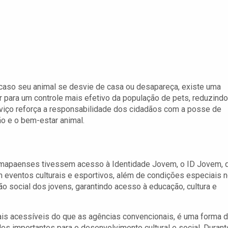
caso seu animal se desvie de casa ou desapareça, existe uma
r para um controle mais efetivo da população de pets, reduzindo
viço reforça a responsabilidade dos cidadãos com a posse de
 e o bem-estar animal.
 amapaenses tivessem acesso à Identidade Jovem, o ID Jovem, 
 eventos culturais e esportivos, além de condições especiais 
ão social dos jovens, garantindo acesso à educação, cultura e
is acessíveis do que as agências convencionais, é uma forma 
des importantes para o desenvolvimento cultural e social. Durant