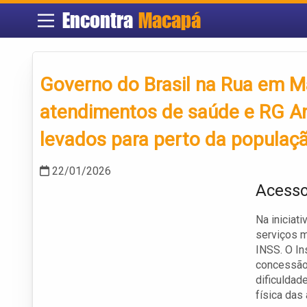
Encontra
Macapá
Governo do Brasil na Rua em Ma
atendimentos de saúde e RG An
levados para perto da populaç
22/01/2026
Acesso
Na iniciat
serviços m
INSS. O In
concessão 
dificuldad
física das