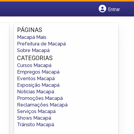
Entrar
Cadastrar empresa
Fazer login
PÁGINAS
Criar conta
Macapá Mais
Prefeitura de Macapá
Sobre Macapá
CATEGORIAS
Cursos Macapá
Empregos Macapá
Eventos Macapá
Exposição Macapá
Notícias Macapá
Promoções Macapá
Reclamações Macapá
Serviços Macapá
Shows Macapá
Trânsito Macapá