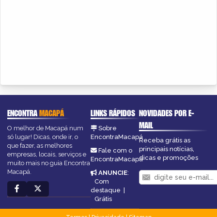
ENCONTRA
MACAPÁ
LINKS RÁPIDOS
NOVIDADES POR E-
MAIL
O melhor de Macapá num
Sobre
só lugar! Dicas, onde ir, o
EncontraMacapá
Receba grátis as
que fazer, as melhores
principais notícias,
Fale com o
empresas, locais, serviços e
dicas e promoções
EncontraMacapá
muito mais no guia Encontra
Macapá.
ANUNCIE
:
Com
destaque
|
Grátis