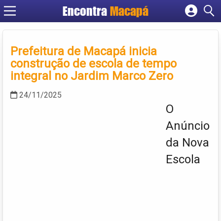
Encontra
Macapá
Cadastrar empresa
Fazer login
Prefeitura de Macapá inicia
Criar conta
construção de escola de tempo
integral no Jardim Marco Zero
24/11/2025
O
Anúncio
da Nova
Escola