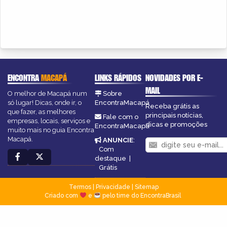
ENCONTRA
MACAPÁ
LINKS RÁPIDOS
NOVIDADES POR E-
MAIL
O melhor de Macapá num
Sobre
só lugar! Dicas, onde ir, o
EncontraMacapá
Receba grátis as
que fazer, as melhores
principais notícias,
Fale com o
empresas, locais, serviços e
dicas e promoções
EncontraMacapá
muito mais no guia Encontra
Macapá.
ANUNCIE
:
Com
destaque
|
Grátis
Termos
|
Privacidade
|
Sitemap
Criado com
e
pelo time do EncontraBrasil